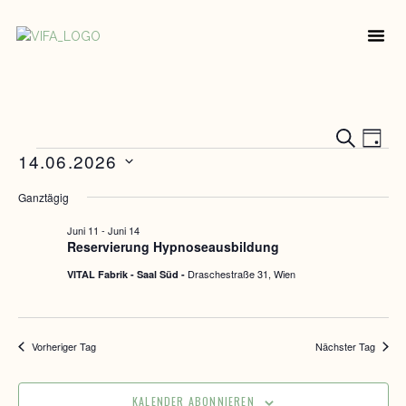
RAUM FÜR DI
ÜBER UNS
V
Vera
SUCHE
TAG
14.06.2026
A
Such
Datum
Ganztägig
N
wählen.
und
Juni 11
-
Juni 14
Ansic
Reservierung Hypnoseausbildung
Navi
Draschestraße 31, Wien
VITAL Fabrik - Saal Süd -
Vorheriger Tag
Nächster Tag
KALENDER ABONNIEREN