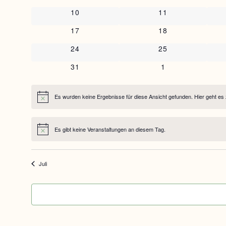
Veranstaltungen
0 Veranstaltungen
0 Veranstaltunge
10
11
0 Veranstaltungen
0 Veranstaltunge
17
18
0 Veranstaltungen
0 Veranstaltunge
24
25
0 Veranstaltungen
0 Veranstaltunge
31
1
Es wurden keine Ergebnisse für diese Ansicht gefunden. Hier geht es
Hinweis
Es gibt keine Veranstaltungen an diesem Tag.
Hinweis
Juli