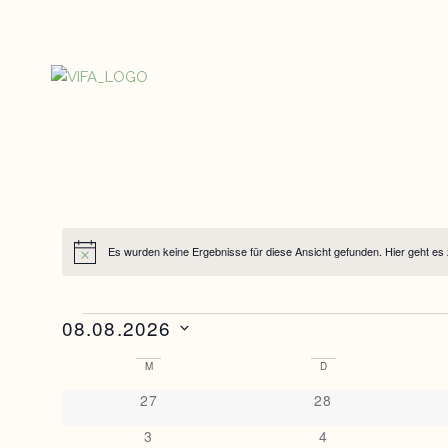
Es wurden keine Ergebnisse für diese Ansicht gefunden. Hier geht es
Hinweis
08.08.2026
Datum
Kalender
M
D
wählen.
0 Veranstaltungen
0 Veranstaltunge
27
28
von
0 Veranstaltungen
0 Veranstaltunge
3
4