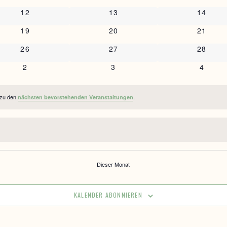
n
0 Veranstaltungen
0 Veranstaltungen
0 Veran
12
13
14
n
0 Veranstaltungen
0 Veranstaltungen
0 Veran
19
20
21
n
0 Veranstaltungen
0 Veranstaltungen
0 Veran
26
27
28
n
0 Veranstaltungen
0 Veranstaltungen
0 Vera
2
3
4
 zu den
.
nächsten bevorstehenden Veranstaltungen
Dieser Monat
KALENDER ABONNIEREN