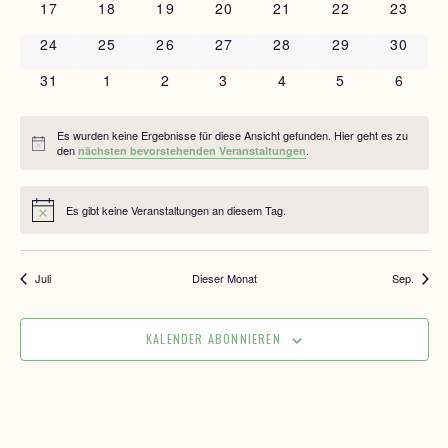
0 Veranstaltungen
0 Veranstaltungen
0 Veranstaltungen
0 Veranstaltungen
0 Veranstaltungen
0 Veranstaltun
0 Veran
17
18
19
20
21
22
23
0 Veranstaltungen
0 Veranstaltungen
0 Veranstaltungen
0 Veranstaltungen
0 Veranstaltungen
0 Veranstaltun
0 Veran
24
25
26
27
28
29
30
0 Veranstaltungen
0 Veranstaltungen
0 Veranstaltungen
0 Veranstaltungen
0 Veranstaltungen
0 Veranstaltun
0 Vera
31
1
2
3
4
5
6
Es wurden keine Ergebnisse für diese Ansicht gefunden. Hier geht es zu
Hinweis
den
.
nächsten bevorstehenden Veranstaltungen
Es gibt keine Veranstaltungen an diesem Tag.
Hinweis
Juli
Dieser Monat
Sep.
KALENDER ABONNIEREN