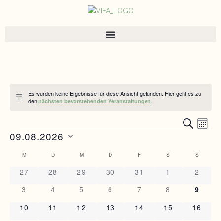
Es wurden keine Ergebnisse für diese Ansicht gefunden. Hier geht es zu
Hinweis
den
.
nächsten bevorstehenden Veranstaltungen
V
Vera
SUCHE
MONAT
09.08.2026
A
Such
Datum
Kalender
M
D
M
D
F
S
S
N
wählen.
und
0 Veranstaltungen
0 Veranstaltungen
0 Veranstaltungen
0 Veranstaltungen
0 Veranstaltungen
0 Veranstaltun
0 Vera
27
28
29
30
31
1
2
von
Ansic
0 Veranstaltungen
0 Veranstaltungen
0 Veranstaltungen
0 Veranstaltungen
0 Veranstaltungen
0 Veranstaltun
0 Vera
3
4
5
6
7
8
9
Veranstaltungen
Navi
0 Veranstaltungen
0 Veranstaltungen
0 Veranstaltungen
0 Veranstaltungen
0 Veranstaltungen
0 Veranstaltun
0 Veran
10
11
12
13
14
15
16